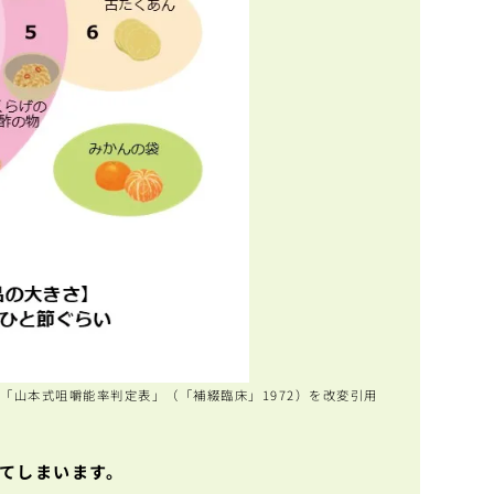
「山本式咀嚼能率判定表」
（「補綴臨床」1972）を改変引用
てしまいます。