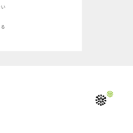
ない
いる