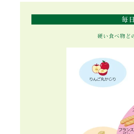
毎
硬い食べ物ど