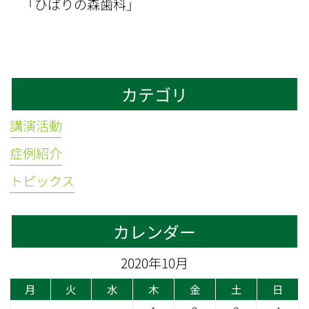
「ひばりの森歯科」
カテゴリ
講演活動
症例紹介
トピックス
カレンダー
2020年10月
月
火
水
木
金
土
日