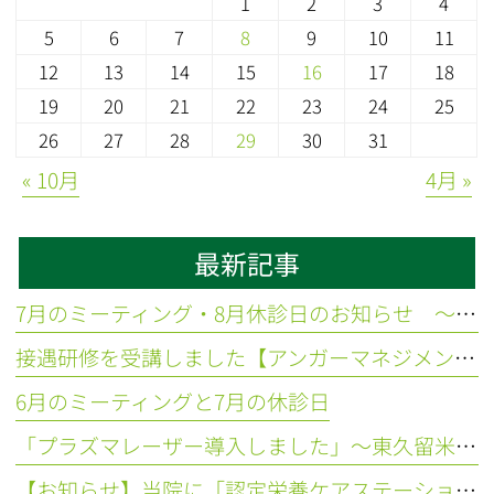
1
2
3
4
5
6
7
8
9
10
11
12
13
14
15
16
17
18
19
20
21
22
23
24
25
26
27
28
29
30
31
« 10月
4月 »
最新記事
7月のミーティング・8月休診日のお知らせ ～東久留米 ひばりの森歯科～
接遇研修を受講しました【アンガーマネジメント】
6月のミーティングと7月の休診日
「プラズマレーザー導入しました」～東久留米 ひばりの森歯科～
【お知らせ】当院に「認定栄養ケアステーションひばり相談室」が誕生しました！