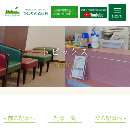
診療時間変更の
お知らせ(10月～)
トピックス
TOPICS
« 前の記事へ
│記事一覧│
次の記事へ »