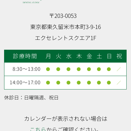
〒203-0053
東京都東久留米市本町3-9-16
エクセレントスクエア1F
診療時間
月
火
水
木
金
土
日
祝
8:30～13:00
●
●
●
●
●
●
●
／
14:00～17:00
●
●
●
●
●
●
●
／
休診日：日曜隔週、祝日
カレンダーが表示されない場合は
こちら
からご確認ください。