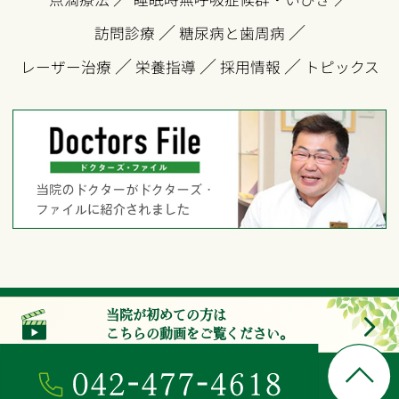
／
／
訪問診療
糖尿病と歯周病
／
／
／
レーザー治療
栄養指導
採用情報
トピックス
© hibarinomori.com
当院が初めての方は
こちらの動画をご覧ください。