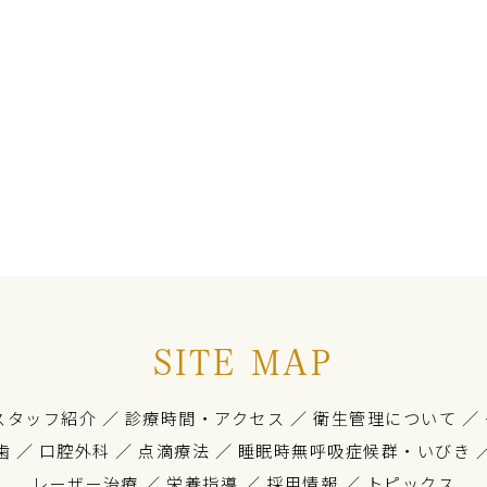
SITE MAP
スタッフ紹介
／
診療時間・アクセス
／
衛生管理について
／
歯
／
口腔外科
／
点滴療法
／
睡眠時無呼吸症候群・いびき
レーザー治療
／
栄養指導
／
採用情報
／
トピックス