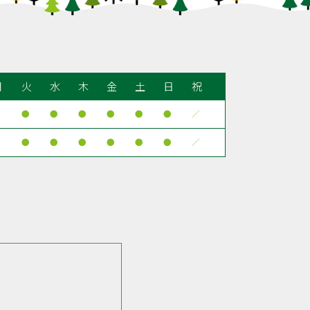
月
火
水
木
金
土
日
祝
●
●
●
●
●
●
●
／
●
●
●
●
●
●
●
／
。