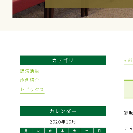
カテゴリ
« 
講演活動
症例紹介
トピックス
カレンダー
寒
2020年10月
こ
月
火
水
木
金
土
日