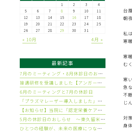
1
2
3
4
台
5
6
7
8
9
10
11
12
13
14
15
16
17
18
朝
19
20
21
22
23
24
25
26
27
28
29
30
31
私
« 10月
4月 »
寒
寒
最新記事
む
7月のミーティング・8月休診日のお知らせ ～東久留米 ひばりの森歯科～
寒
接遇研修を受講しました【アンガーマネジメント】
急
6月のミーティングと7月の休診日
不
「プラズマレーザー導入しました」～東久留米 ひばりの森歯科～
じ
【お知らせ】当院に「認定栄養ケアステーションひばり相談室」が誕生しました！
対
5月の休診日のおしらせ ～東久留米 ひばりの森歯科～
身
ひとつの経験が、未来の医療につながること ～東久留米 ひばりの森歯科～