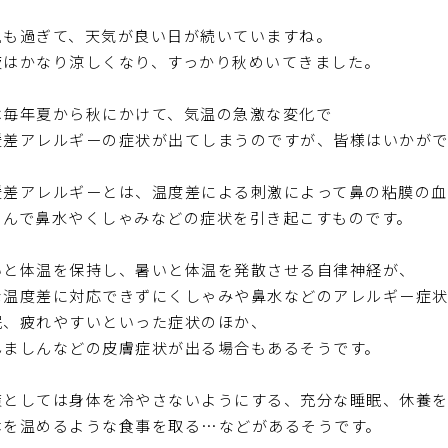
風も過ぎて、天気が良い日が続いていますね。
夜はかなり涼しくなり、すっかり秋めいてきました。
は毎年夏から秋にかけて、気温の急激な変化で
暖差アレルギーの症状が出てしまうのですが、皆様はいかが
暖差アレルギーとは、温度差による刺激によって鼻の粘膜の血
くんで鼻水やくしゃみなどの症状を引き起こすものです。
いと体温を保持し、暑いと体温を発散させる自律神経が、
な温度差に対応できずにくしゃみや鼻水などのアレルギー症
眠、疲れやすいといった症状のほか、
んましんなどの皮膚症状が出る場合もあるそうです。
策としては身体を冷やさないようにする、充分な睡眠、休養
体を温めるような食事を取る…などがあるそうです。