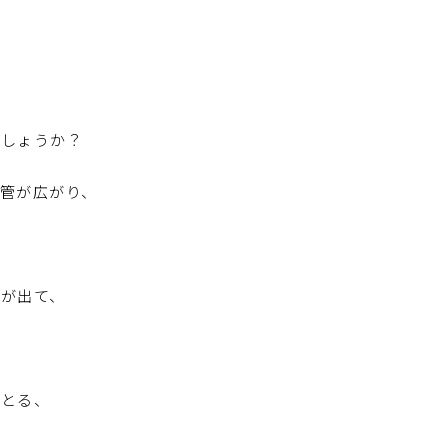
でしょうか？
管が広がり、
状が出て、
をとる、