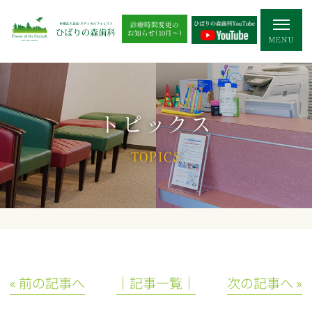
診療時間変更の
お知らせ(10月～)
トピックス
TOPICS
« 前の記事へ
│記事一覧│
次の記事へ »