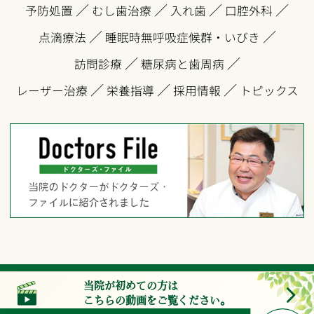
／
／
／
／
予防処置
むし歯治療
入れ歯
口腔外科
／
／
点滴療法
睡眠時無呼吸症候群・いびき
／
／
訪問診療
糖尿病と歯周病
／
／
／
レーザー治療
栄養指導
採用情報
トピックス
© hibarinomori.com
当院が初めての方は
こちらの動画をご覧ください。