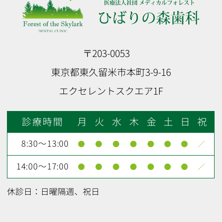
〒203-0053
東京都東久留米市本町3-9-16
エクセレントスクエア1F
診療時間
月
火
水
木
金
土
日
祝
8:30～13:00
●
●
●
●
●
●
●
／
14:00～17:00
●
●
●
●
●
●
●
／
休診日：日曜隔週、祝日