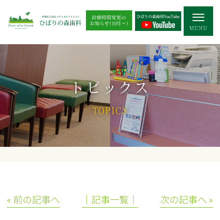
診療時間変更の
お知らせ(10月～)
トピックス
TOPICS
« 前の記事へ
│記事一覧│
次の記事へ »