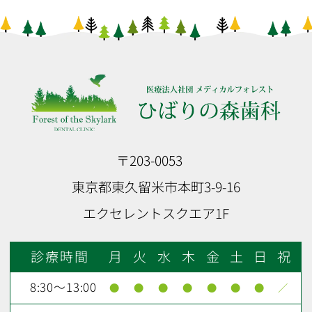
〒203-0053
東京都東久留米市本町3-9-16
エクセレントスクエア1F
診療時間
月
火
水
木
金
土
日
祝
8:30～13:00
●
●
●
●
●
●
●
／