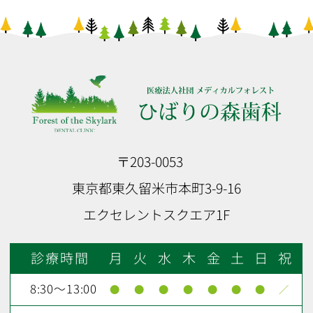
〒203-0053
東京都東久留米市本町3-9-16
エクセレントスクエア1F
診療時間
月
火
水
木
金
土
日
祝
8:30～13:00
●
●
●
●
●
●
●
／